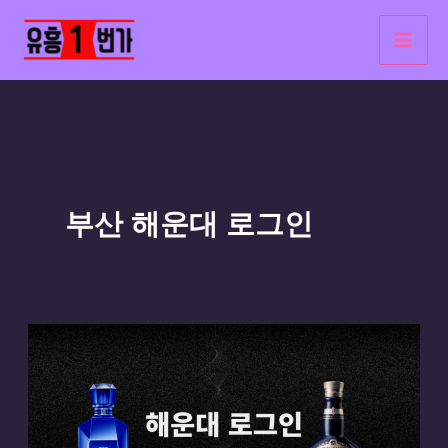
콘
텐
츠
로
건
너
뛰
부산 해운대 로그인
기
1
분
만
에