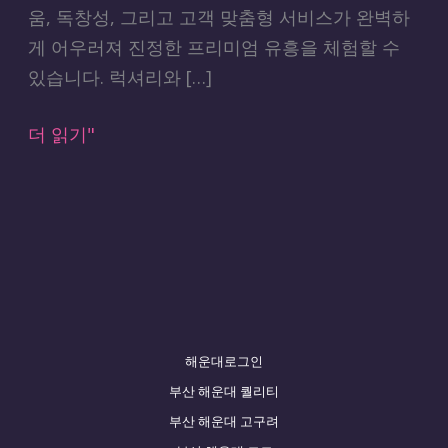
격
움, 독창성, 그리고 고객 맞춤형 서비스가 완벽하
의
게 어우러져 진정한 프리미엄 유흥을 체험할 수
완
있습니다. 럭셔리와 […]
벽
한
더 읽기"
조
화
해운대로그인
부산 해운대 퀄리티
부산 해운대 고구려