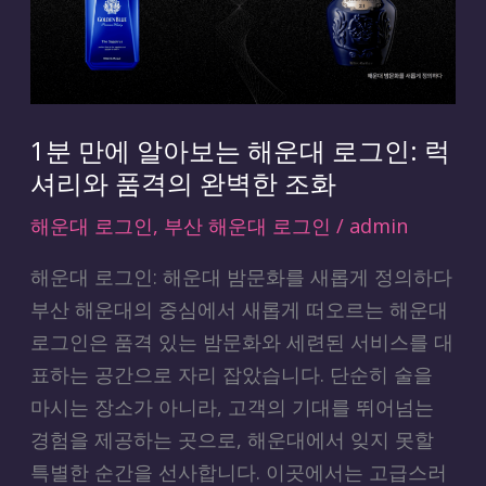
알
아
보
는
해
1분 만에 알아보는 해운대 로그인: 럭
운
셔리와 품격의 완벽한 조화
대
해운대 로그인
,
부산 해운대 로그인
/
admin
로
그
해운대 로그인: 해운대 밤문화를 새롭게 정의하다
인:
부산 해운대의 중심에서 새롭게 떠오르는 해운대
럭
로그인은 품격 있는 밤문화와 세련된 서비스를 대
셔
표하는 공간으로 자리 잡았습니다. 단순히 술을
리
마시는 장소가 아니라, 고객의 기대를 뛰어넘는
와
경험을 제공하는 곳으로, 해운대에서 잊지 못할
품
특별한 순간을 선사합니다. 이곳에서는 고급스러