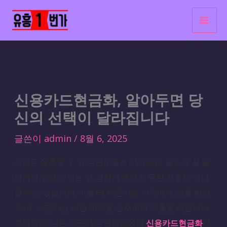
콘
텐
츠
로
건
너
신용카드현금화, 알아두면 당
뛰
기
신의 선택이 달라집니다
글쓴이
admin
/
8월 6, 2025
세상은 예측할 수 없는 변수들로 가득하죠. 평소엔 잘 굴
러가던 일상이 어느 날 갑자기 예상치 못한 지출로 무너
질 수도 있습니다. 이럴 때 누군가는 가족에게 손을 벌리
고, 또 누군가는 비싼 이자를 감수하며 대출을 택합니다.
그리고 또 다른 누군가는 인터넷에서
신용카드현금화
라