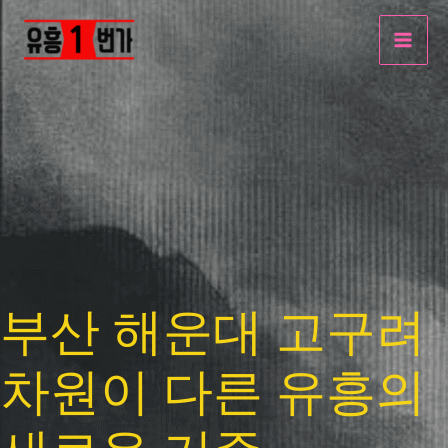
콘
텐
츠
로
건
너
뛰
기
부산 해운대 고구려
차원이 다른 유흥의